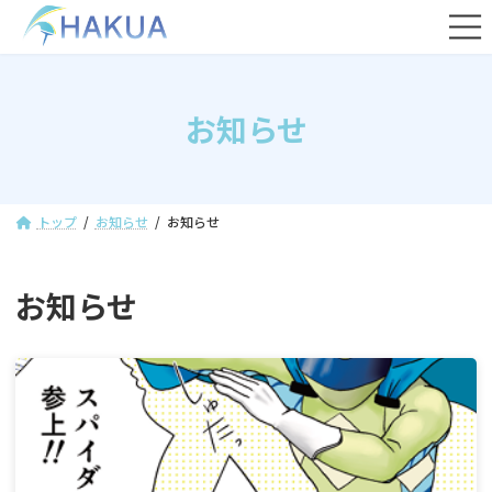
コ
ナ
ン
ビ
テ
ゲ
ン
ー
ツ
シ
お知らせ
へ
ョ
ス
ン
キ
に
ッ
移
プ
動
トップ
お知らせ
お知らせ
お知らせ